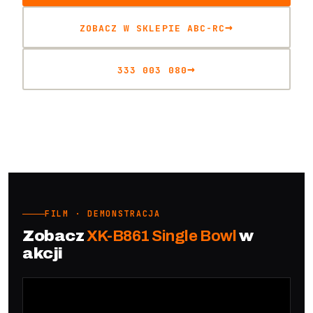
ZOBACZ W SKLEPIE ABC-RC
333 003 080
FILM · DEMONSTRACJA
Zobacz
XK-B861 Single Bowl
w
akcji