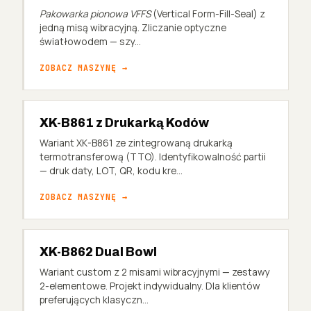
Pakowarka pionowa VFFS
(Vertical Form-Fill-Seal) z
jedną misą wibracyjną. Zliczanie optyczne
światłowodem — szy...
ZOBACZ MASZYNĘ →
XK-B861 z Drukarką Kodów
Wariant XK-B861 ze zintegrowaną drukarką
termotransferową (TTO). Identyfikowalność partii
— druk daty, LOT, QR, kodu kre...
ZOBACZ MASZYNĘ →
XK-B862 Dual Bowl
Wariant custom z 2 misami wibracyjnymi — zestawy
2-elementowe. Projekt indywidualny. Dla klientów
preferujących klasyczn...