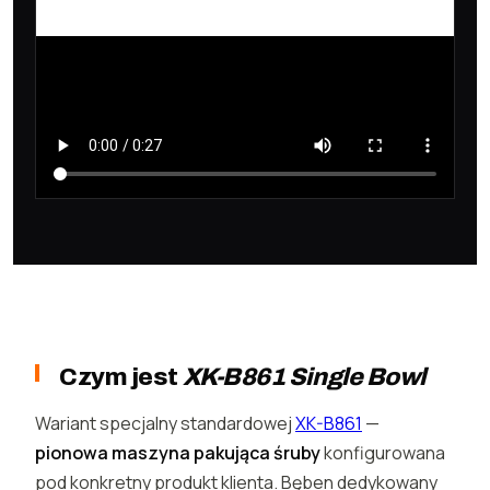
Czym jest
XK-B861 Single Bowl
Wariant specjalny standardowej
XK-B861
—
pionowa maszyna pakująca śruby
konfigurowana
pod konkretny produkt klienta. Bęben dedykowany