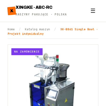
XINGKE · ABC-RC
☰
X
MASZYNY PAKUJĄCE · POLSKA
Home
/
Katalog maszyn
/
XK-B861 Single Bowl ·
Projekt indywidualny
NA ZAMÓWIENIE