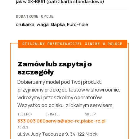
jak w XK-B861 (patrz karta standardowa)
DODATKOWE OPCJE
drukarka, waga, klapka, Euro-hole
Zamów lub zapytaj o
szczegóły
Dobierzemy model pod Twój produkt,
przyjmiemy próbkę do testów w showroomie,
wdrożymy i przeszkolimy operatorów.
Wszystko po polsku, z lokalnym serwisem.
TELEFON
E-MAIL
SKLEP
333 003 080
serwis@abc-rc.pl
abc-rc.pl
ADRES
ul. św. Judy Tadeusza 9, 34-122 Nidek