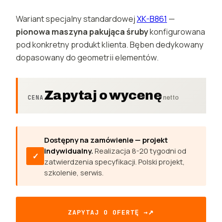
Wariant specjalny standardowej
XK-B861
—
pionowa maszyna pakująca śruby
konfigurowana
pod konkretny produkt klienta. Bęben dedykowany
dopasowany do geometrii elementów.
Zapytaj o wycenę
CENA
Dostępny na zamówienie — projekt
indywidualny.
Realizacja 8-20 tygodni od
✓
zatwierdzenia specyfikacji. Polski projekt,
szkolenie, serwis.
ZAPYTAJ O OFERTĘ →