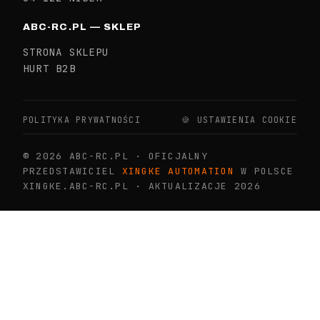
ABC-RC.PL — SKLEP
STRONA SKLEPU
HURT B2B
POLITYKA PRYWATNOŚCI
🍪 USTAWIENIA COOKIE
© 2026 ABC-RC.PL · OFICJALNY
PRZEDSTAWICIEL
XINGKE AUTOMATION
W POLSCE
XINGKE.ABC-RC.PL · AKTUALIZACJE 2026