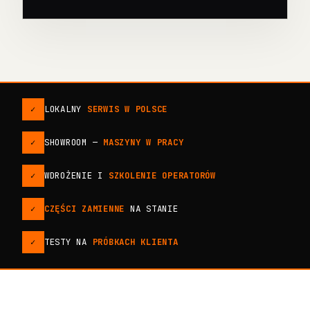
✓
LOKALNY
SERWIS W POLSCE
✓
SHOWROOM —
MASZYNY W PRACY
✓
WDROŻENIE I
SZKOLENIE OPERATORÓW
✓
CZĘŚCI ZAMIENNE
NA STANIE
✓
TESTY NA
PRÓBKACH KLIENTA