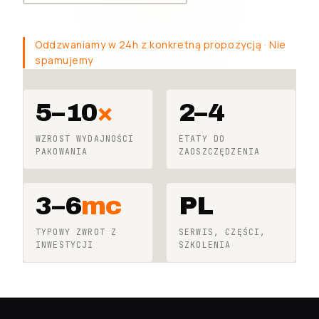
Oddzwaniamy w 24h z konkretną propozycją · Nie
spamujemy
5–10
×
2–4
WZROST WYDAJNOŚCI
ETATY DO
PAKOWANIA
ZAOSZCZĘDZENIA
3–6
mc
PL
TYPOWY ZWROT Z
SERWIS, CZĘŚCI,
INWESTYCJI
SZKOLENIA