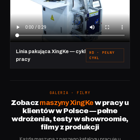
Linia pakująca XingKe — cykl
HD · PEŁNY
CYKL
pracy
GALERIA · FILMY
Zobacz
maszyny XingKe
w pracy u
klientów w Polsce — pełne
wdrożenia, testy w showroomie,
filmy z produkcji
Każda maszyna z naszego katalogu pracuje u