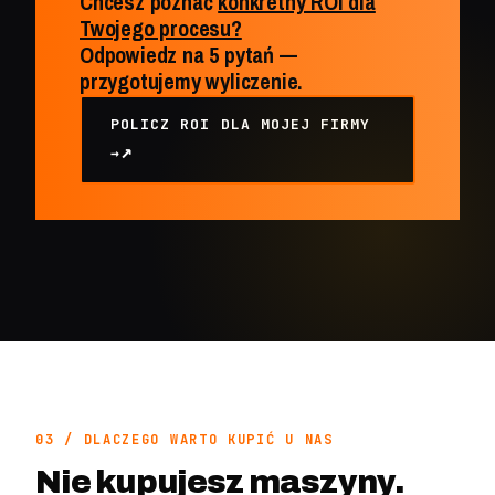
Chcesz poznać
konkretny ROI dla
Twojego procesu?
Odpowiedz na 5 pytań —
przygotujemy wyliczenie.
POLICZ ROI DLA MOJEJ FIRMY
→
03 / DLACZEGO WARTO KUPIĆ U NAS
Nie kupujesz maszyny.