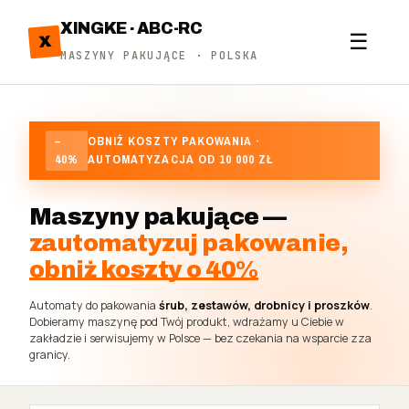
XINGKE · ABC-RC
☰
X
MASZYNY PAKUJĄCE · POLSKA
–
OBNIŻ KOSZTY PAKOWANIA ·
40%
AUTOMATYZACJA OD 10 000 ZŁ
Maszyny pakujące —
zautomatyzuj pakowanie,
obniż koszty o 40%
Automaty do pakowania
śrub, zestawów, drobnicy i proszków
.
Dobieramy maszynę pod Twój produkt, wdrażamy u Ciebie w
zakładzie i serwisujemy w Polsce — bez czekania na wsparcie zza
granicy.