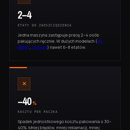
2–4
ETATY DO ZAOSZCZĘDZENIA
Jedna maszyna zastępuje pracę 2–4 osób
pakujących ręcznie. W dużych modelach (
XK-
B868T
,
16-bowl
) nawet 6–8 etatów.
✕
−40
%
KOSZTU PER PACZKA
Spadek jednostkowego kosztu pakowania o 30–
40%. Mniej błędów, mniej reklamacji, mniej