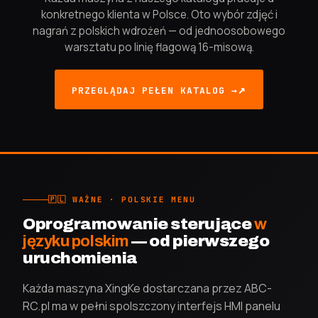
konkretnego klienta w Polsce. Oto wybór zdjęć i
nagrań z polskich wdrożeń — od jednoosobowego
warsztatu po linię flagową 16-misową.
PRZEGLĄDAJ PEŁEN KATALOG →
🇵🇱 WAŻNE · POLSKIE MENU
Oprogramowanie sterujące
w
języku polskim
— od pierwszego
uruchomienia
Każda maszyna XingKe dostarczana przez ABC-
RC.pl ma w pełni spolszczony interfejs HMI panelu