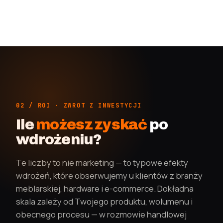
02 / ROI · ZWROT Z INWESTYCJI
Ile
możesz zyskać
po
wdrożeniu?
Te liczby to nie marketing — to typowe efekty
wdrożeń, które obserwujemy u klientów z branży
meblarskiej, hardware i e-commerce. Dokładna
skala zależy od Twojego produktu, wolumenu i
obecnego procesu — w rozmowie handlowej