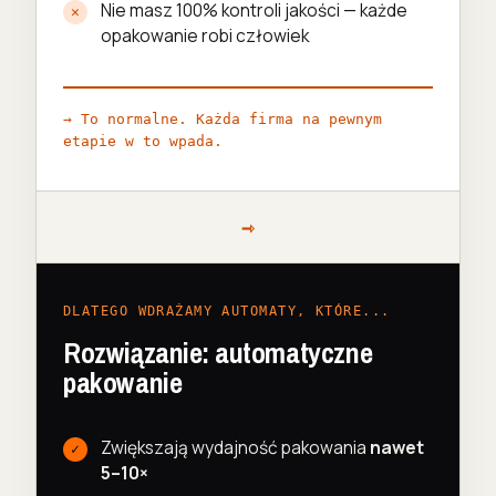
Nie masz 100% kontroli jakości — każde
opakowanie robi człowiek
→ To normalne. Każda firma na pewnym
etapie w to wpada.
⇾
DLATEGO WDRAŻAMY AUTOMATY, KTÓRE...
Rozwiązanie: automatyczne
pakowanie
Zwiększają wydajność pakowania
nawet
5–10×