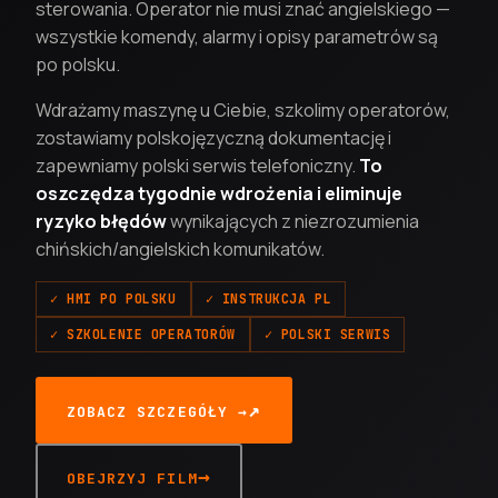
sterowania. Operator nie musi znać angielskiego —
wszystkie komendy, alarmy i opisy parametrów są
po polsku.
Wdrażamy maszynę u Ciebie, szkolimy operatorów,
zostawiamy polskojęzyczną dokumentację i
zapewniamy polski serwis telefoniczny.
To
oszczędza tygodnie wdrożenia i eliminuje
ryzyko błędów
wynikających z niezrozumienia
chińskich/angielskich komunikatów.
✓ HMI PO POLSKU
✓ INSTRUKCJA PL
✓ SZKOLENIE OPERATORÓW
✓ POLSKI SERWIS
ZOBACZ SZCZEGÓŁY →
OBEJRZYJ FILM