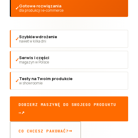
Gotowe rozwiązania
dla produkcji i e-commerce
Szybkie wdrożenie
nawet w kilka dni
Serwis i części
magazyn w Polsce
Testy na Twoim produkcie
w showroomie
DOBIERZ MASZYNĘ DO SWOJEGO PRODUKTU
→
CO CHCESZ PAKOWAĆ?